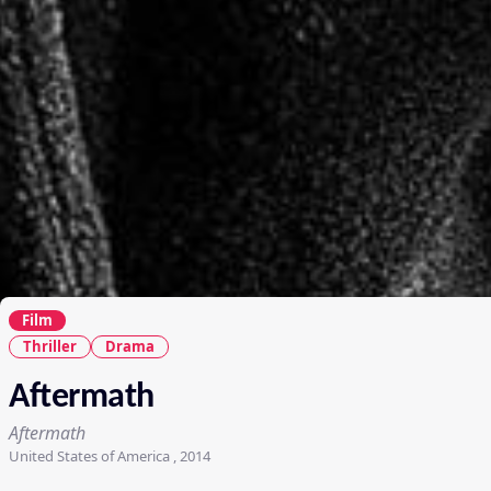
Film
Thriller
Drama
Aftermath
Aftermath
United States of America , 2014