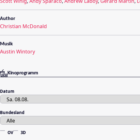
Scott Winig
,
Andy Sparaco
,
Andrew Laboy
,
Gérard Martin
,
L
Author
Christian McDonald
Musik
Austin Wintory
Kinoprogramm
Datum
Bundesland
OV
3D