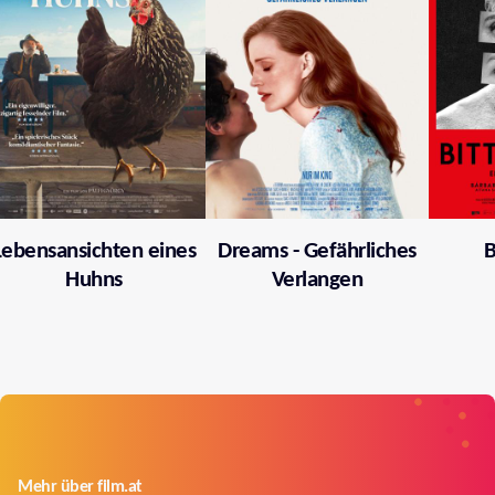
Lebensansichten eines
Dreams - Gefährliches
B
Huhns
Verlangen
Mehr über film.at