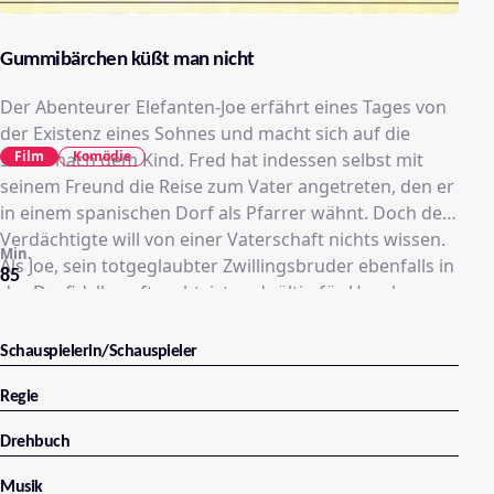
Gummibärchen küßt man nicht
Der Abenteurer Elefanten-Joe erfährt eines Tages von
der Existenz eines Sohnes und macht sich auf die
Film
Komödie
Suche nach dem Kind. Fred hat indessen selbst mit
seinem Freund die Reise zum Vater angetreten, den er
in einem spanischen Dorf als Pfarrer wähnt. Doch der
Verdächtigte will von einer Vaterschaft nichts wissen.
Min.
Als Joe, sein totgeglaubter Zwillingsbruder ebenfalls in
85
der Dorfidylle auftaucht, ist endgültig für Unruhe
gesorgt. Joe heuert sich als Helfer ausgerechnet
Dokumentenschmuggler an, die ihn gründlich aufs
Schauspielerin/Schauspieler
Glatteis führen. Schließlich findet der Sohn den Vater
und die folgenschwere Verwechslung klärt sich auf.
Regie
Drehbuch
Musik