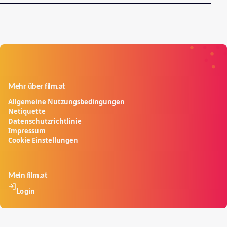
Mehr über film.at
Allgemeine Nutzungsbedingungen
Netiquette
Datenschutzrichtlinie
Impressum
Cookie Einstellungen
Mein film.at
Login