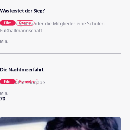
Was kostet der Sieg?
Der Erfolg veränder die Mitglieder eine Schüler-
Film
Drama
Fußballmannschaft.
Min.
Die Nachtmeerfahrt
Film
Komödie
Keine Inhaltsangabe
Min.
70