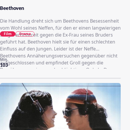
Beethoven
Die Handlung dreht sich um Beethovens Besessenheit
vom Wohl seines Neffen, für den er einen langwierigen
Film
Drama
Sorgerechtsstreit gegen die Ex-Frau seines Bruders
geführt hat. Beethoven hielt sie für einen schlechten
Einfluss auf den Jungen. Leider ist der Neffe
Beethovens Annäherungsversuchen gegenüber nicht
Min.
aufgeschlossen und empfindet Groll gegen die
103
Bemühungen seines grobschlächtigen Onkels. Der
Neffe ist ein völlig unbedeutender Mensch, dem es an
Interesse und Talent mangelt. Er scheint sich nichts
sehnlicher zu wünschen, als in Ruhe gelassen zu
werden.