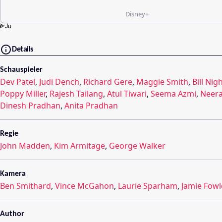
Disney+
Details
Schauspieler
Dev Patel
,
Judi Dench
,
Richard Gere
,
Maggie Smith
,
Bill Nig
Poppy Miller
,
Rajesh Tailang
,
Atul Tiwari
,
Seema Azmi
,
Neera
Dinesh Pradhan
,
Anita Pradhan
Regie
John Madden
,
Kim Armitage
,
George Walker
Kamera
Ben Smithard
,
Vince McGahon
,
Laurie Sparham
,
Jamie Fowl
Author