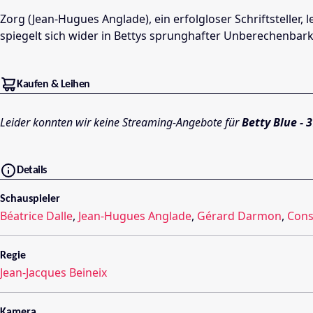
Zorg (Jean-Hugues Anglade), ein erfolgloser Schriftsteller, 
spiegelt sich wider in Bettys sprunghafter Unberechenbarke
Kaufen & Leihen
Leider konnten wir keine Streaming-Angebote für
Betty Blue -
Details
Schauspieler
Béatrice Dalle
,
Jean-Hugues Anglade
,
Gérard Darmon
,
Cons
Regie
Jean-Jacques Beineix
Kamera