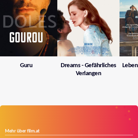
Guru
Dreams - Gefährliches
Leben
Verlangen
Mehr über film.at