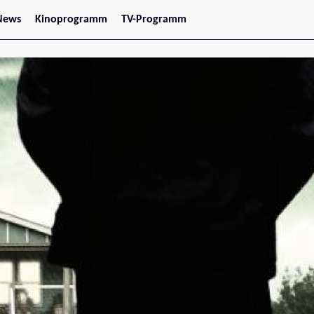
News
Kinoprogramm
TV-Programm
tars
Jetzt im Kino
treaming
Demnächst im Kino
Wien
Niederösterreich
Oberösterreich
Steiermark
Burgenland
Kärnten
Salzburg
Tirol
Vorarlberg