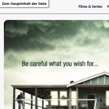
Zum Hauptinhalt der Seite
Filme & Serien
Trailer
S
Kritiken
S
Filmarchiv
Serienarchiv