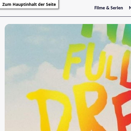
Zum Hauptinhalt der Seite
Filme & Serien
Trailer
S
Kritiken
S
Filmarchiv
Serienarchiv