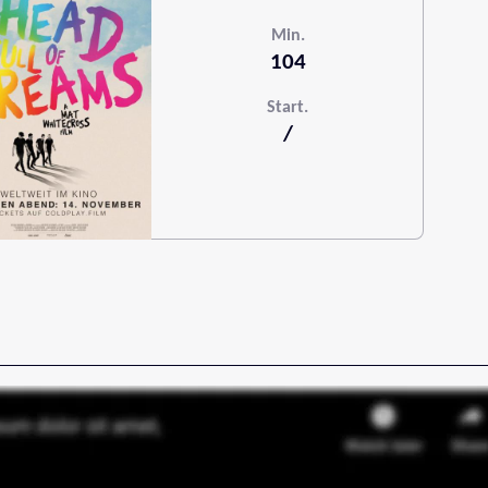
Min.
104
Start.
/