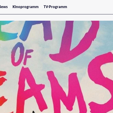
News
Kinoprogramm
TV-Programm
tars
Jetzt im Kino
treaming
Demnächst im Kino
Wien
Niederösterreich
Oberösterreich
Steiermark
Burgenland
Kärnten
Salzburg
Tirol
Vorarlberg