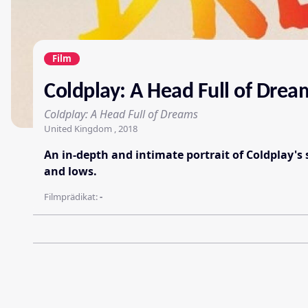
Film
Coldplay: A Head Full of Drea
Coldplay: A Head Full of Dreams
United Kingdom , 2018
An in-depth and intimate portrait of Coldplay'
and lows.
Filmprädikat:
-