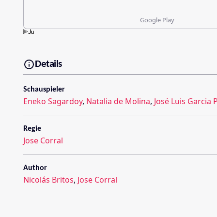
Google Play
Details
Schauspieler
Eneko Sagardoy
,
Natalia de Molina
,
José Luis Garcia 
Regie
Jose Corral
Author
Nicolás Britos
,
Jose Corral