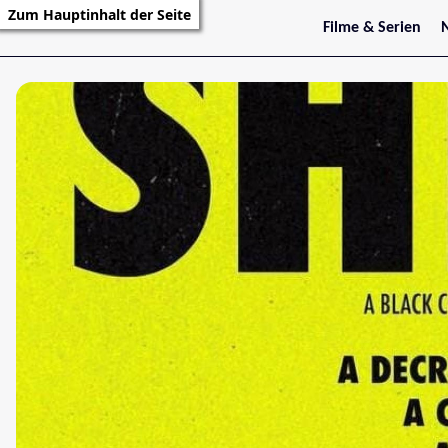
Zum Hauptinhalt der Seite
Filme & Serien
Trailer
S
Kritiken
S
Filmarchiv
Serienarchiv