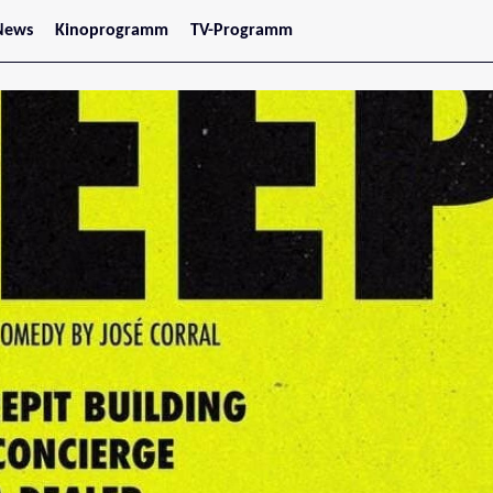
News
Kinoprogramm
TV-Programm
tars
Jetzt im Kino
treaming
Demnächst im Kino
Wien
Niederösterreich
Oberösterreich
Steiermark
Burgenland
Kärnten
Salzburg
Tirol
Vorarlberg