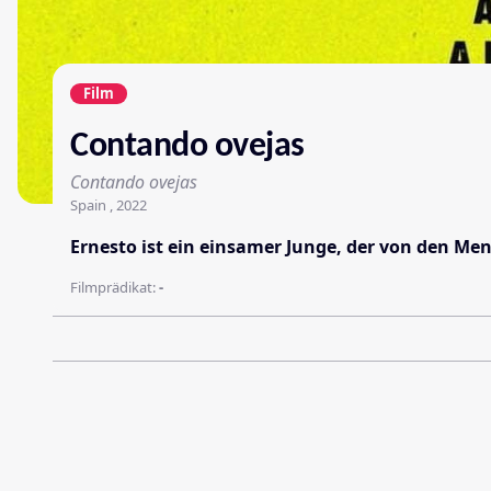
Film
Contando ovejas
Contando ovejas
Spain , 2022
Ernesto ist ein einsamer Junge, der von den M
Filmprädikat:
-