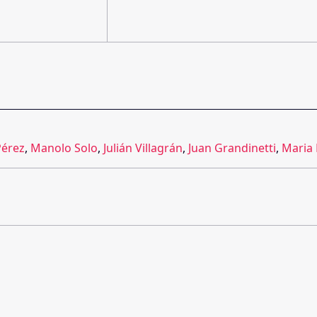
Pérez
,
Manolo Solo
,
Julián Villagrán
,
Juan Grandinetti
,
Maria 