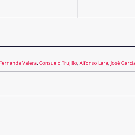
Fernanda Valera
,
Consuelo Trujillo
,
Alfonso Lara
,
José Garcí