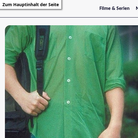
Zum Hauptinhalt der Seite
Filme & Serien
Trailer
S
Kritiken
S
Filmarchiv
Serienarchiv