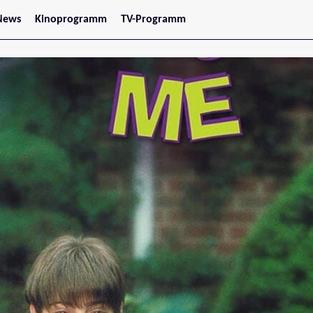
News
Kinoprogramm
TV-Programm
tars
Jetzt im Kino
treaming
Demnächst im Kino
Wien
Niederösterreich
Oberösterreich
Steiermark
Burgenland
Kärnten
Salzburg
Tirol
Vorarlberg