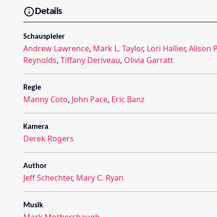
Details
Schauspieler
Andrew Lawrence
,
Mark L. Taylor
,
Lori Hallier
,
Alison P
Reynolds
,
Tiffany Deriveau
,
Olivia Garratt
Regie
Manny Coto
,
John Pace
,
Eric Banz
Kamera
Derek Rogers
Author
Jeff Schechter
,
Mary C. Ryan
Musik
Mark Mothersbaugh