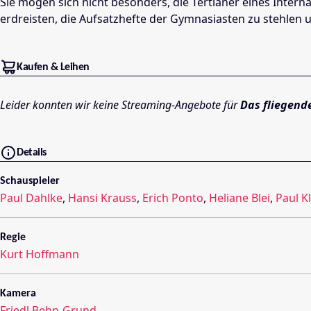
Sie mögen sich nicht besonders, die Tertianer eines Intern
erdreisten, die Aufsatzhefte der Gymnasiasten zu stehlen u
Kaufen & Leihen
Leider konnten wir keine Streaming-Angebote für
Das fliegend
Details
Schauspieler
Paul Dahlke
,
Hansi Krauss
,
Erich Ponto
,
Heliane Blei
,
Paul K
Regie
Kurt Hoffmann
Kamera
Friedl Behn-Grund