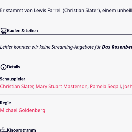
Er stammt von Lewis Farrell (Christian Slater), einem unheil
Kaufen & Leihen
Leider konnten wir keine Streaming-Angebote für
Das Rosenbe
Details
Schauspieler
Christian Slater
,
Mary Stuart Masterson
,
Pamela Segall
,
Josh
Regie
Michael Goldenberg
Kinoprogramm