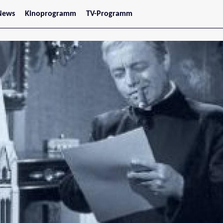
News
Kinoprogramm
TV-Programm
tars
Jetzt im Kino
treaming
Demnächst im Kino
Wien
Niederösterreich
Oberösterreich
Steiermark
Burgenland
Kärnten
Salzburg
Tirol
Vorarlberg