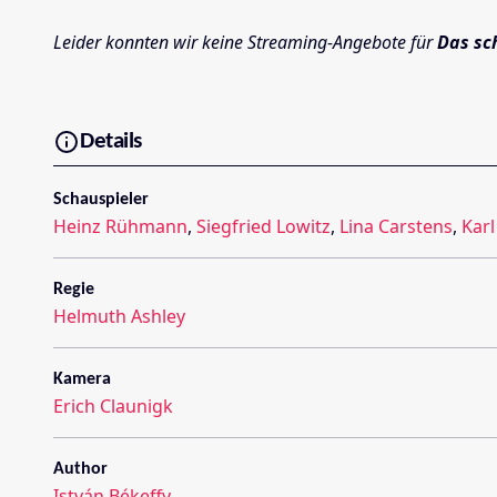
Leider konnten wir keine Streaming-Angebote für
Das sc
Details
Schauspieler
Heinz Rühmann
,
Siegfried Lowitz
,
Lina Carstens
,
Kar
Regie
Helmuth Ashley
Kamera
Erich Claunigk
Author
István Békeffy