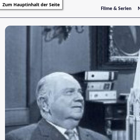
Zum Hauptinhalt der Seite
Filme & Serien
Trailer
S
Kritiken
S
Filmarchiv
Serienarchiv