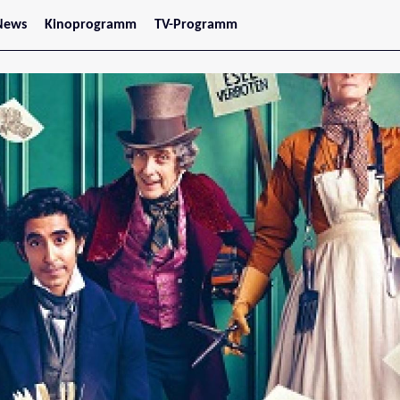
News
Kinoprogramm
TV-Programm
tars
Jetzt im Kino
treaming
Demnächst im Kino
Wien
Niederösterreich
Oberösterreich
Steiermark
Burgenland
Kärnten
Salzburg
Tirol
Vorarlberg