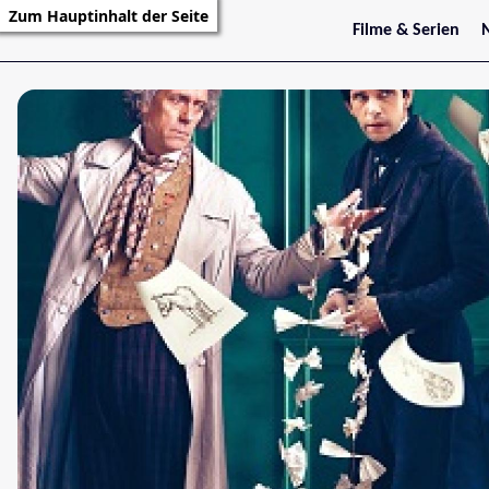
Zum Hauptinhalt der Seite
Filme & Serien
Trailer
S
Kritiken
S
Filmarchiv
Serienarchiv