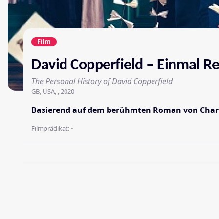
Film
David Copperfield – Einmal R
The Personal History of David Copperfield
GB, USA, , 2020
Basierend auf dem berühmten Roman von Charles
Filmprädikat:
-