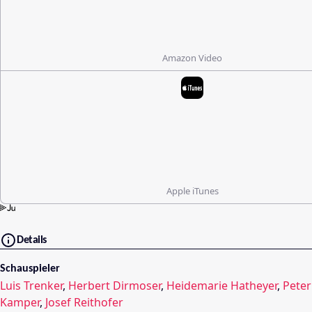
Amazon Video
Apple iTunes
Details
Schauspieler
Luis Trenker
,
Herbert Dirmoser
,
Heidemarie Hatheyer
,
Peter
Kamper
,
Josef Reithofer