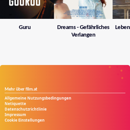
Guru
Dreams - Gefährliches
Leben
Verlangen
Mehr über film.at
Allgemeine Nutzungsbedingungen
Netiquette
Datenschutzrichtlinie
Impressum
Cookie Einstellungen