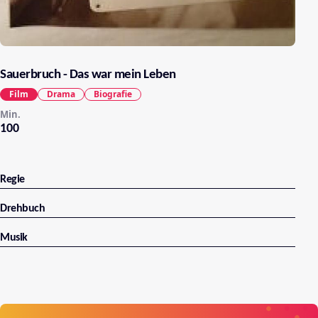
Sauerbruch - Das war mein Leben
Film
Drama
Biografie
Min.
100
Regie
Drehbuch
Musik