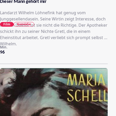
Dieser Mann gehört mir
Landarzt Wilhelm Löhnefink hat genug vom
Junggesellendasein. Seine Wirtin zeigt Interesse, doch
Film
Komödie
für den Doktor ist sie nicht die Richtige. Der Apotheker
schickt ihn zu seiner Nichte Gretl, die in einem
Eheinstitut arbeitet. Gretl verliebt sich prompt selbst in
Wilhelm.
Min.
96