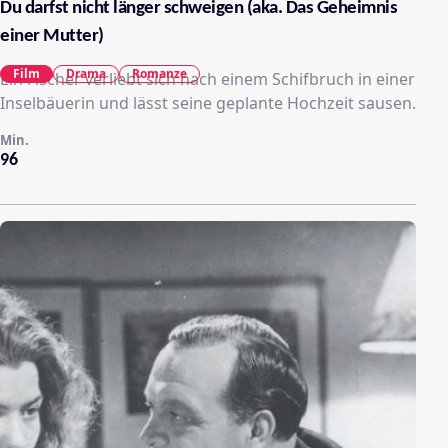
Du darfst nicht länger schweigen (aka. Das Geheimnis
einer Mutter)
Film
Drama
Romanze
Ein Fischer verliebt sich nach einem Schifbruch in einer
Inselbäuerin und lässt seine geplante Hochzeit sausen.
Min.
96