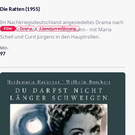
Die Ratten (1955)
Im Nachkriegsdeutschland angesiedeltes Drama nach
Film
Drama
Literaturverfilmung
einem Stück von Gerhart Hauptmann - mit Maria
Schell und Curd Jürgens in den Hauptrollen.
Min.
97