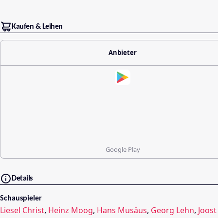
Kaufen & Leihen
Anbieter
Google Play
Details
Schauspieler
Liesel Christ
,
Heinz Moog
,
Hans Musäus
,
Georg Lehn
,
Joost