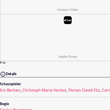
Amazon Video
Apple iTunes
Details
Schauspieler
Iris Berben
,
Christoph Maria Herbst
,
Florian David Fitz
,
Caro
Regie
Sönke Wortmann