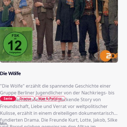
Die Wölfe
"Die Wölfe" erzählt die spannende Geschichte einer
Gruppe Berliner Jugendlicher von der Nachkriegs- bis
Serie
Drama
War & Politics
in die Nachwendezeit. Eine packende Story von
Freundschaft, Liebe und Verrat vor weltpolitischer
Kulisse, erzählt in einem dreiteiligen dokumentarisch
fundierten Drama. Die Freunde Kurt, Lotte, Jakob, Silke
Min.
und Bernd erleben gemeinsam den Alltag im