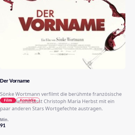
Der Vorname
Sönke Wortmann verfilmt die berühmte französische
Film
Komödie
Komödie und lässt Christoph Maria Herbst mit ein
paar anderen Stars Wortgefechte austragen.
Min.
91