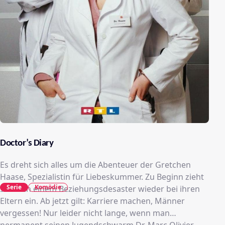
Doctor’s Diary
Es dreht sich alles um die Abenteuer der Gretchen
Haase, Spezialistin für Liebeskummer. Zu Beginn zieht
Serie
Komödie
sie nach einem Beziehungsdesaster wieder bei ihren
Eltern ein. Ab jetzt gilt: Karriere machen, Männer
vergessen! Nur leider nicht lange, wenn man
permanent seinen Jugendschwarm Dr. Marc Olivier