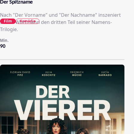
Der Spitzname
Nach "Der Vorname" und "Der Nachname" inszeniert
Film
Komödie
Sönke Wortmann den dritten Teil seiner Namens-
Trilogie.
Min.
90