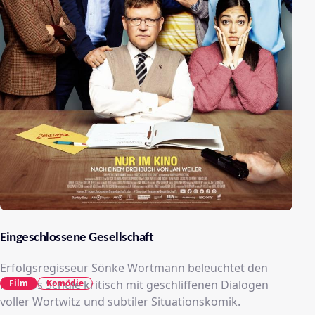
Eingeschlossene Gesellschaft
Erfolgsregisseur Sönke Wortmann beleuchtet den
Film
Komödie
Kosmos Schule kritisch mit geschliffenen Dialogen
voller Wortwitz und subtiler Situationskomik.