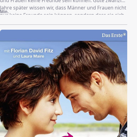
und Frauen keine Freunde sein können. Gute zwanzig
Jahre später wissen wir, dass Männer und Frauen nicht
Min.
nur keine Freunde sein können, sondern dass sie sich
auch noch ständig gegenseitig im Wege stehen,
getreu dem Motto "Mit geht es nicht und ohne auch
nicht". Dabei wollen doch alle im Grunde nur das Eine:
Endlich glücklich sein!