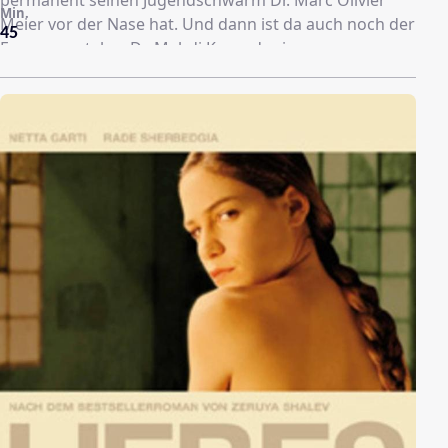
Min.
Meier vor der Nase hat. Und dann ist da auch noch der
45
Frauenversteher Dr. Mehdi Kaan, der immer gerne
eine Schulter - nicht nur zum anlehnen - bereitstellt. In
der zweiten Staffel wird die Entscheidung, nach schon
unzähligen Annährungsversuchen, durch die
Konkurrenz des charmanten Alexis von Buren noch
schwieriger und es kommt am Ende sogar zu einer
Hochzeit - doch ein Ring ist nicht alles - er müsste doch
schon auch vom Richtigen sein... Die dritte Staffel wird
permanent begleitet mit einem Gefühl der Hoffnung
auf Aufklärung der wichtigsten Gretchenfragen, die
dieses Land beschäftigt: Steht Marc Meier noch zur
Verfügung oder wird Mitzi Knechtelsdorfer sein Herz
erobern? Kann Schwester Sabine den neuen
Pathologen Günni Gummersbach erobern? Wird Dr.
Kaan ewig an Gretchen hängen? Und: Werden Marc
und Gretchen sich finden?