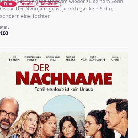
und findet nur ganz langsam wieder zu seinem Sohn
Film
Drama
Komödie
Oskar. Der Neunjährige ist jedoch gar kein Sohn,
sondern eine Tochter
Min.
102