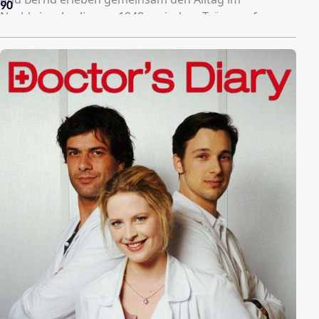
90
Nachkriegsberlin von 1948: zwischen Trümmerfrauen
und Schwarzmarkt, rivalisierenden Jugendbanden und
der ersten Liebe. Dreizehn Jahre später, als die
Flüchtlingsströme nach Westen zunehmen, versuchen
sie an ihrer Freundschaft festzuhalten. Doch die
Entfremdung wird immer deutlicher, und die
Bandenmitglieder verlieren sich aus den Augen. Erst
nach dem Mauerfall 1989 finden die Freunde von einst
schließlich wieder zusammen und müssen sich die
Frage stellen, ob sie ihr Schwur von einst, "Nichts kann
uns trennen, nicht mal der Tod" noch immer
verbindet...