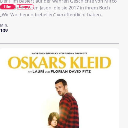
Der Film basiert auf der wahren Geschichte von Mirco
Film
Drama
und dem Autisten Jason, die sie 2017 in ihrem Buch
„Wir Wochenendrebellen“ veröffentlicht haben.
Min.
109