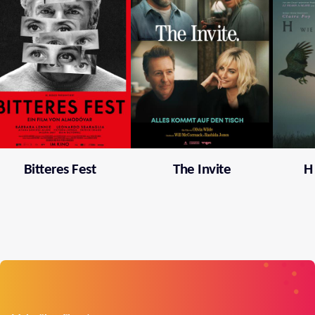
Bitteres Fest
The Invite
H