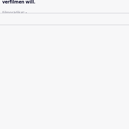
verfilmen will.
Filmprädikat:
-