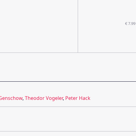
€ 7.99
 Genschow
,
Theodor Vogeler
,
Peter Hack