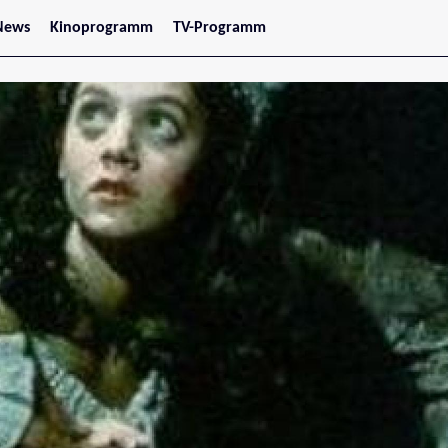
News
Kinoprogramm
TV-Programm
tars
Jetzt im Kino
treaming
Demnächst im Kino
Wien
Niederösterreich
Oberösterreich
Steiermark
Burgenland
Kärnten
Salzburg
Tirol
Vorarlberg