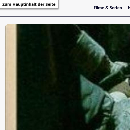
Zum Hauptinhalt der Seite
Filme & Serien
Trailer
S
Kritiken
S
Filmarchiv
Serienarchiv