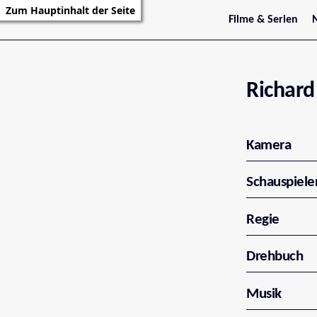
Zum Hauptinhalt der Seite
Filme & Serien
Trailer
S
Kritiken
S
Filmarchiv
Serienarchiv
Richard
Kamera
Schauspiele
Regie
Drehbuch
Musik