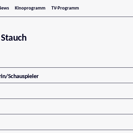
News
Kinoprogramm
TV-Programm
tars
Jetzt im Kino
treaming
Demnächst im Kino
Wien
Niederösterreich
 Stauch
Oberösterreich
Steiermark
Burgenland
Kärnten
Salzburg
Tirol
Vorarlberg
rin/Schauspieler