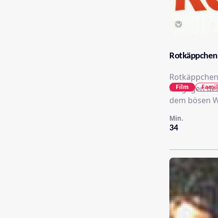
Rotkäppchen
Rotkäppchen 
Film
Famil
entgegen de
dem bösen Wol
Min.
34