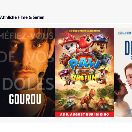
Ähnliche Filme & Serien
Guru
Paw Patrol: Der Dino
Dream