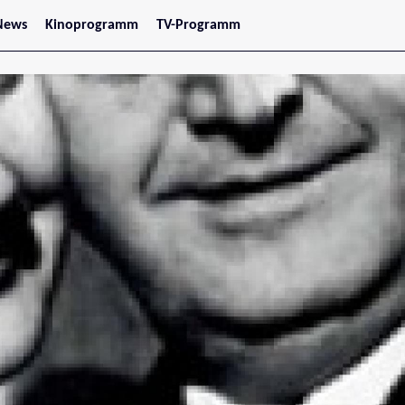
News
Kinoprogramm
TV-Programm
tars
Jetzt im Kino
treaming
Demnächst im Kino
Wien
Niederösterreich
Oberösterreich
Steiermark
Burgenland
Kärnten
Salzburg
Tirol
Vorarlberg