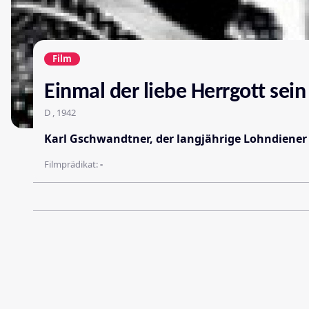
Film
Einmal der liebe Herrgott sein
D , 1942
Karl Gschwandtner, der langjährige Lohndiener 
Filmprädikat:
-