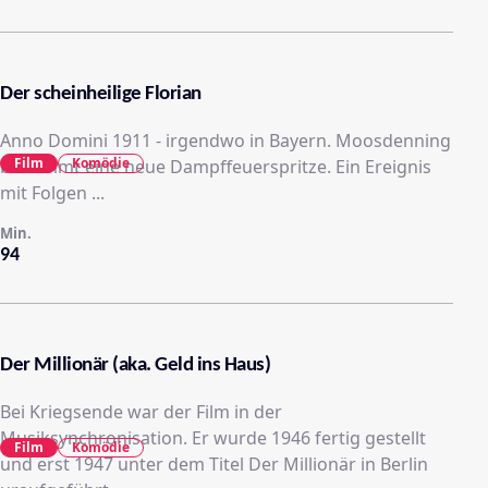
Der scheinheilige Florian
Anno Domini 1911 - irgendwo in Bayern. Moosdenning
Film
Komödie
bekommt eine neue Dampffeuerspritze. Ein Ereignis
mit Folgen ...
Min.
94
Der Millionär (aka. Geld ins Haus)
Bei Kriegsende war der Film in der
Musiksynchronisation. Er wurde 1946 fertig gestellt
Film
Komödie
und erst 1947 unter dem Titel Der Millionär in Berlin