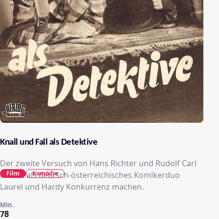
Knall und Fall als Detektive
Der zweite Versuch von Hans Richter und Rudolf Carl
Film
Komödie
wollen als deutsch-österreichisches Komikerduo
Laurel und Hardy Konkurrenz machen.
Min.
78