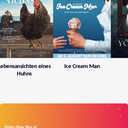
Lebensansichten eines
Ice Cream Man
Huhns
Mehr über film.at