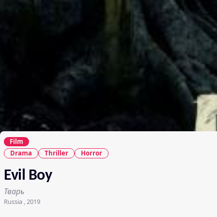
Film
Drama
Thriller
Horror
Evil Boy
Тварь
Russia , 2019