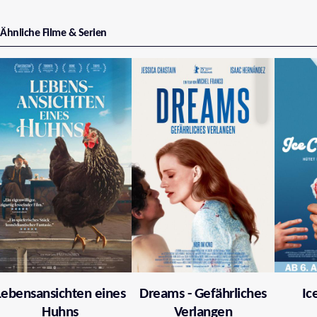
Ähnliche Filme & Serien
Lebensansichten eines
Dreams - Gefährliches
Ic
Huhns
Verlangen