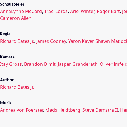
Schauspieler
AnnaLynne McCord
,
Traci Lords
,
Ariel Winter
,
Roger Bart
,
Je
Cameron Allen
Regie
Richard Bates Jr.
,
James Cooney
,
Yaron Kaver
,
Shawn Matloc
Kamera
Itay Gross
,
Brandon Dimit
,
Jasper Granderath
,
Oliver Imfel
Author
Richard Bates Jr.
Musik
Andrea von Foerster
,
Mads Heldtberg
,
Steve Damstra II
,
He