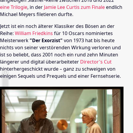
langlebigen Slasher-Reihe zwischen 2018 und 2022
eine Trilogie
, in der
Jamie Lee Curtis
zum Finale
endlich
Michael Meyers filetieren durfte.
Jetzt ist ein noch älterer Klassiker des Bösen an der
Reihe:
William Friedkins
für 10 Oscars nominiertes
Meisterwerk
"Der Exorzist"
von 1973 hat bis heute
nichts von seiner verstörenden Wirkung verloren und
ist so beliebt, dass 2001 noch ein rund zehn Minuten
längerer und digital überarbeiteter
Director's Cut
hinterhergeschickt wurde – ganz zu schweigen von
einigen Sequels und Prequels und einer Fernsehserie.