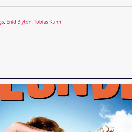
gs
,
Enid Blyton
,
Tobias Kuhn