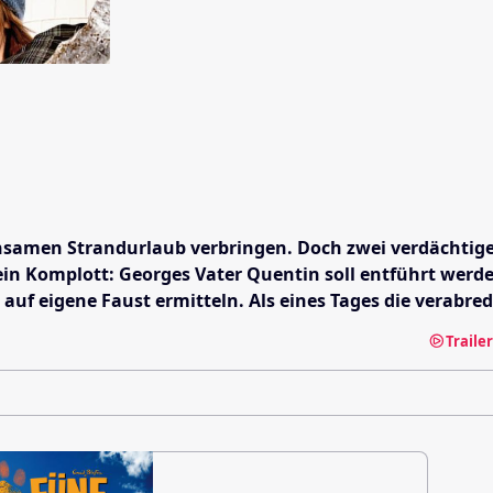
insamen Strandurlaub verbringen. Doch zwei verdächtige 
n Komplott: Georges Vater Quentin soll entführt werden!
uf eigene Faust ermitteln. Als eines Tages die verabred
Traile