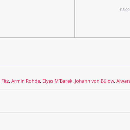
€ 8.99
 Fitz
,
Armin Rohde
,
Elyas M’Barek
,
Johann von Bülow
,
Alwar