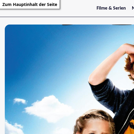
Zum Hauptinhalt der Seite
Filme & Serien
Trailer
S
Kritiken
S
Filmarchiv
Serienarchiv