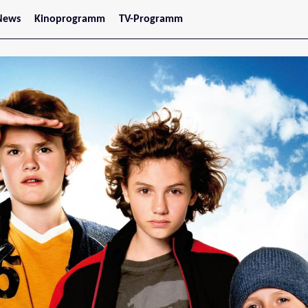
News
Kinoprogramm
TV-Programm
tars
Jetzt im Kino
treaming
Demnächst im Kino
Wien
Niederösterreich
Oberösterreich
Steiermark
Burgenland
Kärnten
Salzburg
Tirol
Vorarlberg