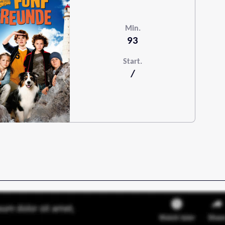
Min.
93
Start.
/