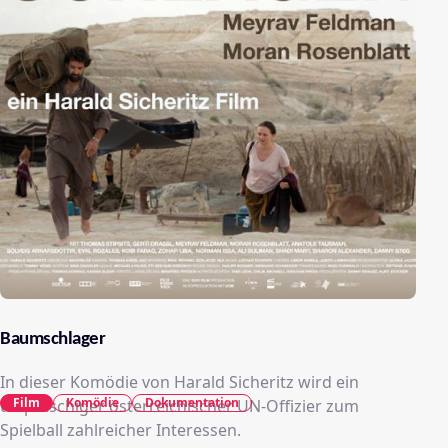
Baumschlager
In dieser Komödie von Harald Sicheritz wird ein
Film
Komödie
Dokumentation
tollpatschiger österreichischer UN-Offizier zum
Spielball zahlreicher Interessen.