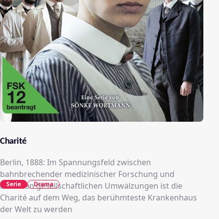
Charité
Berlin, 1888: Im Spannungsfeld zwischen
bahnbrechender medizinischer Forschung und
Serie
Drama
enormen gesellschaftlichen Umwälzungen ist die
Charité auf dem Weg, das berühmteste Krankenhaus
der Welt zu werden