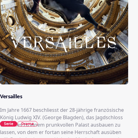
Versailles
Im Jahre 1667 beschliesst der 28-jährige französische
König Ludwig XIV. (George Blagden), das Jagdschloss
Serie
Drama
Versailles zu einem prunkvollen Palast ausbauen zu
lassen, von dem er fortan seine Herrschaft ausüben