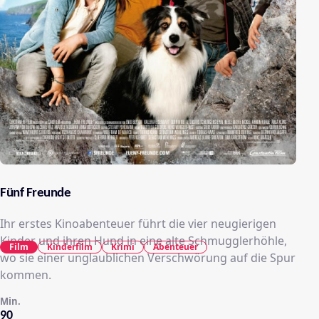
Fünf Freunde
Ihr erstes Kinoabenteuer führt die vier neugierigen
Kinder und ihren Hund in eine alte Schmugglerhöhle,
Film
Kinderfilm
Krimi
Abenteuer
wo sie einer unglaublichen Verschwörung auf die Spur
kommen.
Min.
90