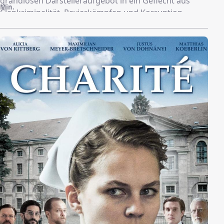
grandiosen Darstelleraufgebot in ein Geflecht aus
Min.
Clankriminalität, Revierkämpfen und Korruption
eintauchen. Furios spielt der Deutschrapper Xidir aka
Alian Koder bei seinem Filmdebüt einen 19-Jährigen,
der behauptet, unschuldig zu sein und trotzdem zu
neun Jahren Haft verurteilt wird. Aber wie unschuldig
ist er wirklich? Die Idee für die fünfteilige
Gangsterserie stammt von Katja Eichinger.