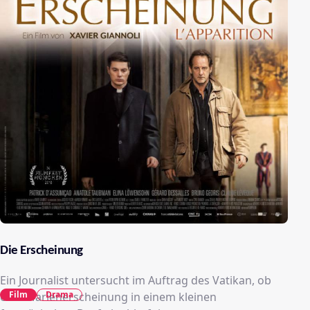
Die Erscheinung
Ein Journalist untersucht im Auftrag des Vatikan, ob
Film
Drama
eine Marienerscheinung in einem kleinen