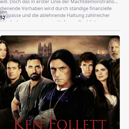
will. Doch das in erster Linie der Machtdemonstration
dienende Vorhaben wird durch ständige finanzielle
Min.
Engpässe und die ablehnende Haltung zahlreicher
52
Mitglieder seines eigenen Hofes maßgeblich
erschwert. Inmitten diverser Intrigen versucht Ludwig,
das Bauprojekt aber dennoch mit eiserner Hand
voranzutreiben. Doch muss er sich abseits dessen
auch mit seinem bei wichtigen Prozessen meist
aufsässigen jüngeren Bruder Philipp I. d'Orleans
(Alexander Vlahos) auseinandersetzen, der selbst nach
Ruhm und Einfluss strebt und mit dessen Frau der
König ein leidenschaftliches Verhältnis hat.