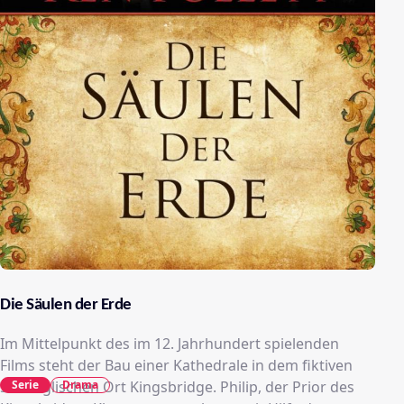
Die Säulen der Erde
Im Mittelpunkt des im 12. Jahrhundert spielenden
Films steht der Bau einer Kathedrale in dem fiktiven
Serie
Drama
südenglischen Ort Kingsbridge. Philip, der Prior des