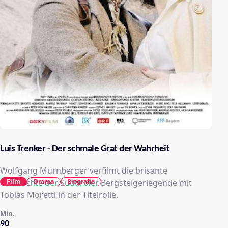
Luis Trenker - Der schmale Grat der Wahrheit
Wolfgang Murnberger verfilmt die brisante
Film
Drama
Biografie
Geschichte der Südtiroler Bergsteigerlegende mit
Tobias Moretti in der Titelrolle.
Min.
90