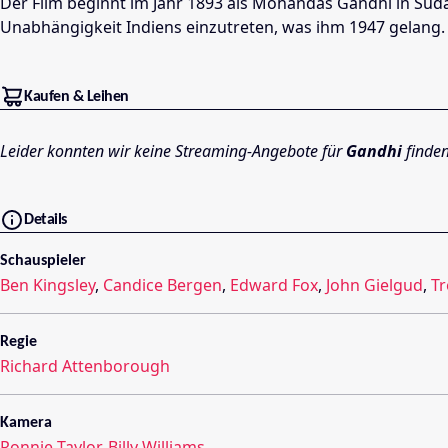
Der Film beginnt im Jahr 1893 als Mohandas Gandhi in Südafr
Unabhängigkeit Indiens einzutreten, was ihm 1947 gelang.
Kaufen & Leihen
Leider konnten wir keine Streaming-Angebote für
Gandhi
finden
Details
Schauspieler
Ben Kingsley
,
Candice Bergen
,
Edward Fox
,
John Gielgud
,
T
Regie
Richard Attenborough
Kamera
Ronnie Taylor
,
Billy Williams