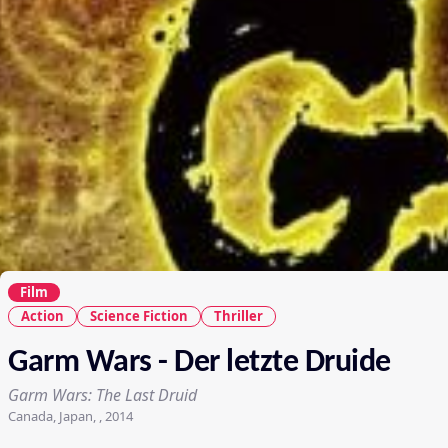
Film
Action
Science Fiction
Thriller
Garm Wars - Der letzte Druide
Garm Wars: The Last Druid
Canada, Japan, , 2014