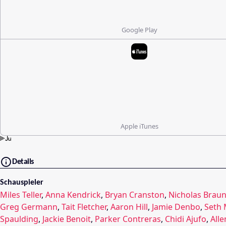
Google Play
Apple iTunes
Details
Schauspieler
Miles Teller
,
Anna Kendrick
,
Bryan Cranston
,
Nicholas Brau
Greg Germann
,
Tait Fletcher
,
Aaron Hill
,
Jamie Denbo
,
Seth 
Spaulding
,
Jackie Benoit
,
Parker Contreras
,
Chidi Ajufo
,
Alle