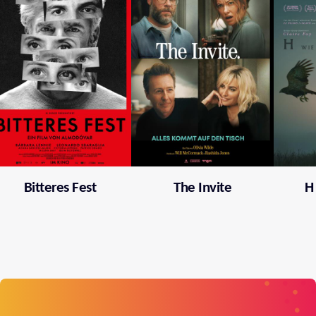
Bitteres Fest
The Invite
H