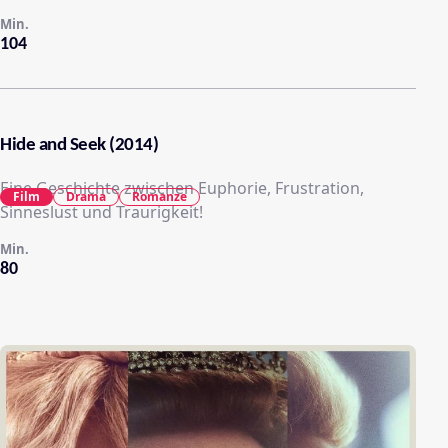
Min.
104
Hide and Seek (2014)
Eine Geschichte zwischen Euphorie, Frustration,
Film
Drama
Romanze
Sinneslust und Traurigkeit!
Min.
80