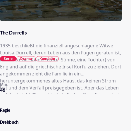
The Durrells
1935 beschließt die finanziell angeschlagene Witwe
Louisa Durrell, deren Leben aus den Fugen geraten ist,
Serie
Drama
Komödie
mit ihren vier Kindern (drei Söhne, eine Tochter) von
England auf die griechische Insel Korfu zu ziehen. Dort
angekommen zieht die Familie in ein
heruntergekommenes altes Haus, das keinen Strom
Min.
hat und dem Verfall preisgegeben ist. Aber das Leben
46
auf Korfu ist billig, es ist ein irdisches Paradies, und die
Durrells schmieden ihre neue Existenz mit all ihren
Herausforderungen, Abenteuern und dem Knüpfen
Regie
von Beziehungen.
Drehbuch