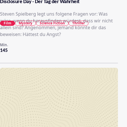
Disclosure Day - Der Tag der Wahrheit
Steven Spielberg legt uns folgene Fragen vor: Was
wäre, wenn du herausfinden würdest, dass wir nicht
Film
Mystery
Science Fiction
Thriller
allein sind? Angenommen, jemand könnte dir das
beweisen: Hättest du Angst?
Min.
145