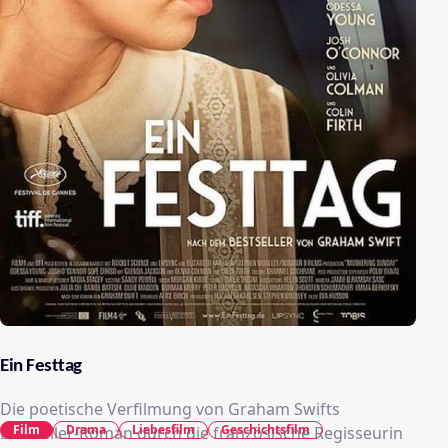
Ein Festtag
Die poetische Verfilmung von Graham Swifts
Film
Drama
Liebesfilm
Geschichtsfilm
Bestseller-Roman durch die französische Regisseurin