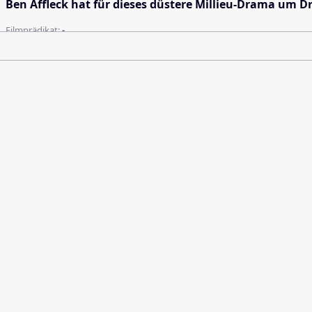
Ben Affleck hat für dieses düstere Millieu-Drama um 
Filmprädikat:
-