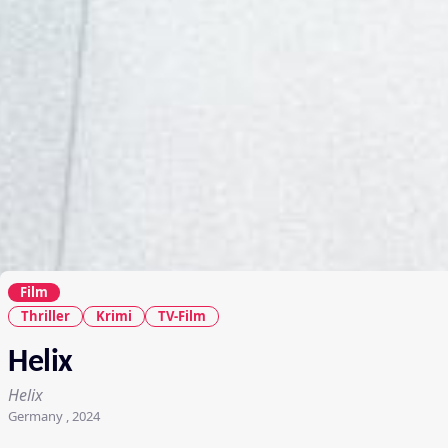
Film
Thriller
Krimi
TV-Film
Helix
Helix
Germany , 2024