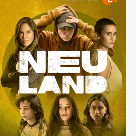
unterbreitet, von einem Konzern einen Windpark mit
Dutzenden von Windkrafträdern bauen zu lassen, um
Wohlstand und Zukunft der Einheimischen zu sichern,
beginnt der offene Kampf um das einzig infrage
kommende Stück Land, welches unglücklicherweise
drei verschiedenen Besitzern gehört. Jeder sieht für
sich das große Geld. Allianzen bilden sich und aus
Freunden werden Feinde. Zudem mischt sich ein
skrupelloser Investor aus Süddeutschland ein und
bringt das Fass zum Überlaufen.