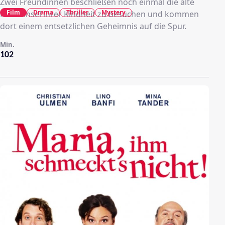
Zwei Freundinnen beschließen noch einmal die alte
Film
Drama
Thriller
Mystery
Ferieninsel ihrer Kindheit zu besuchen und kommen
dort einem entsetzlichen Geheimnis auf die Spur.
Min.
102