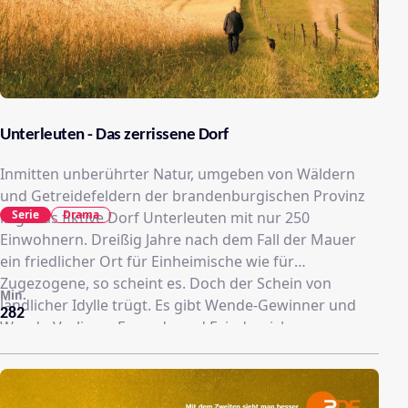
Unterleuten - Das zerrissene Dorf
Inmitten unberührter Natur, umgeben von Wäldern
und Getreidefeldern der brandenburgischen Provinz
Serie
Drama
liegt das fiktive Dorf Unterleuten mit nur 250
Einwohnern. Dreißig Jahre nach dem Fall der Mauer
ein friedlicher Ort für Einheimische wie für
Zugezogene, so scheint es. Doch der Schein von
Min.
ländlicher Idylle trügt. Es gibt Wende-Gewinner und
282
Wende-Verlierer, Freunde und Feinde, sich
argwöhnisch beäugende Nachbarn, Gerede, alte
Geheimnisse und verborgene Konflikte. Als der
Bürgermeister der Gemeinde den Vorschlag