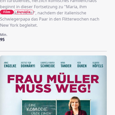
Ein turbulentes, herzlich komisches Familenchaos
beginnt in dieser Fortsetzung zu "Maria, ihm
Film
Komödie
schmeckt's nicht!", nachdem der italienische
Schwiegerpapa das Paar in den Flitterwochen nach
New York begleitet.
Min.
95