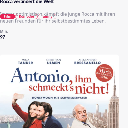
Rocca verändert die Welt
Immer optimistisch kämpft die junge Rocca mit ihren
Film
Komödie
family
neuen Freunden für ihr selbstbestimmtes Leben.
Min.
97