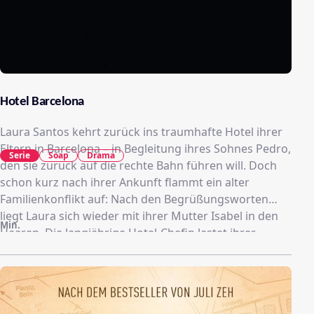
Hotel Barcelona
Laura Santos kehrt zurück ins traumhafte Hotel ihrer
Eltern in Barcelona – in Begleitung ihres Sohnes Pedro,
Serie
Soap
Drama
den sie zurück auf die rechte Bahn führen will. Doch
schon kurz nach ihrer Ankunft flammt ein alter
Familienkonflikt auf: Nach den Begrüßungsworten
liegt Laura sich wieder mit ihrer Mutter Isabel in den
Min.
Haaren. Die langjährige Hotel-Chefin lastet ihrer
Tochter an, vor Jahren egoistisch eigene Wege
gegangen zu sein, statt sich für das elterliche
Unternehmen einzusetzen. Heute ist der Hotelbetrieb
in keinem guten Zustand – mit düsteren Perspektiven.