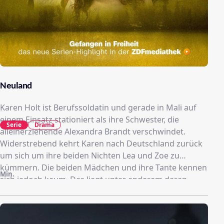
Neuland
Karen Holt ist Berufssoldatin und gerade in Mali auf
einem Einsatz stationiert als ihre Schwester, die
Serie
Drama
alleinerziehende Alexandra Brandt verschwindet.
Widerstrebend kehrt Karen nach Deutschland zurück
um sich um ihre beiden Nichten Lea und Zoe zu
kümmern. Die beiden Mädchen und ihre Tante kennen
Min.
sich jedoch kaum. Das liegt unter anderem daran,
dass die Soldatin seit einem Einsatz in Afghanistan
tabletten- und alkoholabhängig ist und zu ihrer Familie
nur wenig Kontakt pflegt.