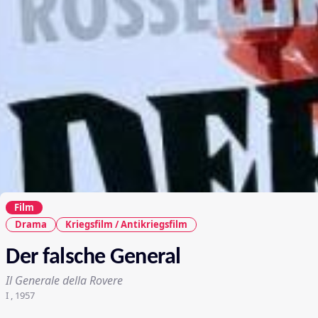
Film
Drama
Kriegsfilm / Antikriegsfilm
Der falsche General
Il Generale della Rovere
I , 1957