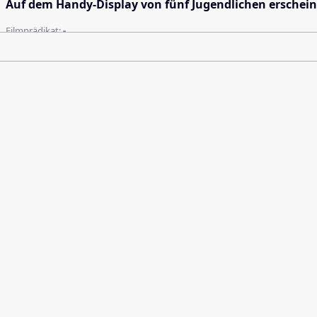
Auf dem Handy-Display von fünf Jugendlichen erscheint 
Filmprädikat:
-