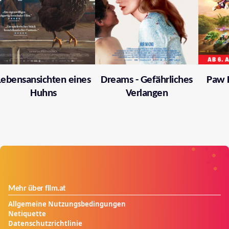
Lebensansichten eines
Dreams - Gefährliches
Paw P
Huhns
Verlangen
Mehr über film.at
Allgemeine Nutzungsbedingungen
Netiquette
Datenschutzrichtlinie