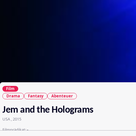
Film
Drama
Fantasy
Abenteuer
Jem and the Holograms
USA , 2015
Filmprädikat:
-