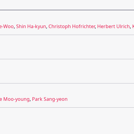
ae-Woo
,
Shin Ha-kyun
,
Christoph Hofrichter
,
Herbert Ulrich
,
e Moo-young
,
Park Sang-yeon