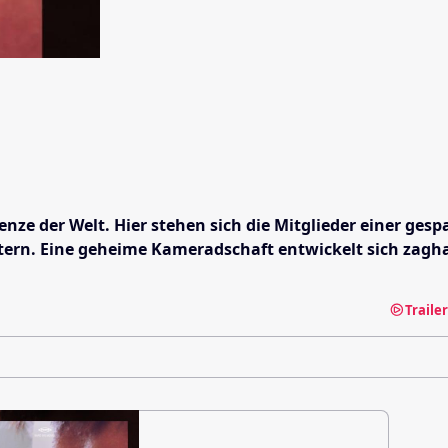
renze der Welt. Hier stehen sich die Mitglieder einer g
rettern. Eine geheime Kameradschaft entwickelt sich zag
Traile