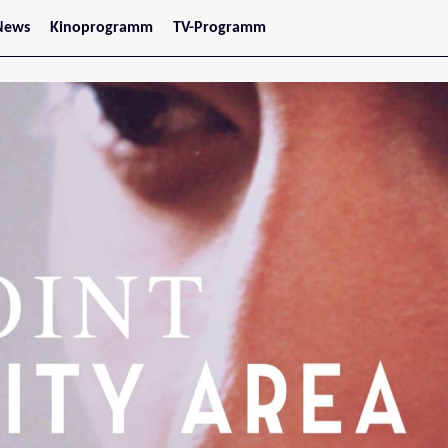
News
Kinoprogramm
TV-Programm
tars
Jetzt im Kino
treaming
Demnächst im Kino
Wien
Niederösterreich
Oberösterreich
Steiermark
Burgenland
Kärnten
Salzburg
Tirol
Vorarlberg