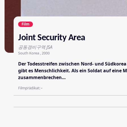
Film
Joint Security Area
공동경비구역 JSA
South Korea , 2000
Der Todesstreifen zwischen Nord- und Südkorea i
gibt es Menschlichkeit. Als ein Soldat auf eine
zusammenbrechen…
Filmprädikat:
-