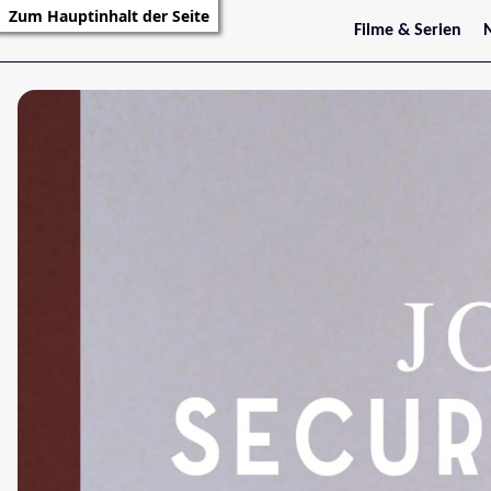
Zum Hauptinhalt der Seite
Filme & Serien
Trailer
S
Kritiken
S
Filmarchiv
Serienarchiv