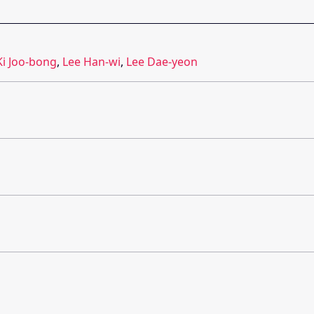
Ki Joo-bong
,
Lee Han-wi
,
Lee Dae-yeon