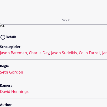
Sky X
Details
Schauspieler
Jason Bateman
,
Charlie Day
,
Jason Sudeikis
,
Colin Farrell
,
Ja
Regie
Seth Gordon
Kamera
David Hennings
Author