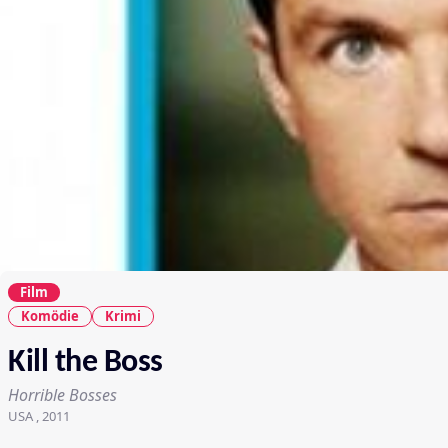
Film
Komödie
Krimi
Kill the Boss
Horrible Bosses
USA , 2011