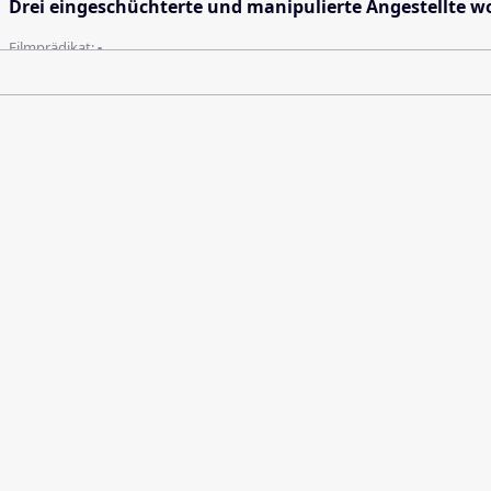
Drei eingeschüchterte und manipulierte Angestellte woll
Filmprädikat:
-