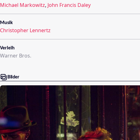
Michael Markowitz
,
John Francis Daley
Musik
Christopher Lennertz
Verleih
Warner Bros.
Bilder