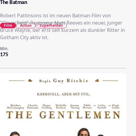
The Batman
Robert Pattinsons ist im neuen Batman-Film von
"Cloverfield"-Regisseur Matt Reeves ein neuer, junger
Film
Action
Superhelden
Bruce Wayne, der erst seit kurzem als dunkler Ritter in
Gotham City aktiv ist.
Min.
175