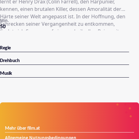
lernt er Henry Drax (Colin Farrell), den Harpunier,
kennen, einen brutalen Killer, dessen Amoralität der
Härte seiner Welt angepasst ist. In der Hoffnung, den
Min.
Schrecken seiner Vergangenheit zu entkommen,
50
findet sich Sumner auf einer unheilvollen Reise mit
einem mörderischen Psychopathen wieder. Auf der
Suche nach Erlösung wird seine Geschichte zu einem
Regie
harten Kampf ums Überleben in der arktischen
Einöde.
Drehbuch
Musik
Mehr über film.at
Allgemeine Nutzungsbedingungen