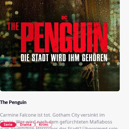
The Penguin
Carmine Falcone ist tot. Gotham City versinkt im
Chaos. Wer wird nach dem gefürchteten Mafiaboss
Serie
Drama
Krimi
zum heimlichen Herrscher der Stadt? Übernimmt sein