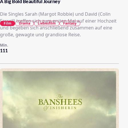
A Big Bold Beautiful Journey
Die Singles Sarah (Margot Robbie) und David (Colin
Farrell) treffen sich zum ersten Mal auf einer Hochzeit
Film
Drama
Liebesfilm
Fantasy
und begeben sich anschließend zusammen auf eine
große, gewagte und grandiose Reise.
Min.
111