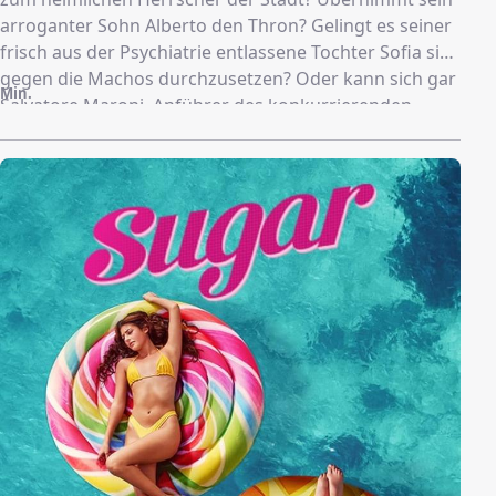
arroganter Sohn Alberto den Thron? Gelingt es seiner
frisch aus der Psychiatrie entlassene Tochter Sofia sich
gegen die Machos durchzusetzen? Oder kann sich gar
Min.
Salvatore Maroni, Anführer des konkurrierenden
Clans, dafür rächen, dass ihn Carmine einst ins
Gefängnis befördern ließ? Mit einem rechnet niemand:
dem entstellten Oz Cobb, genannt "der Pinguin", der
sich unter Carmine als loyaler, aber unbedeutender
Kleingangster bewiesen hat. Doch Oz ist es gewohnt,
unterschätzt zu werden, und weiß das für sich zu
nutzen. Er kennt keine Skrupel, um seiner Mutter und
sich selbst das Leben zu ermöglichen, das sie in seinen
Augen verdient haben. Raffiniert spielt er alle
gegeneinander aus und beginnt seinen blutigen
Aufstieg.