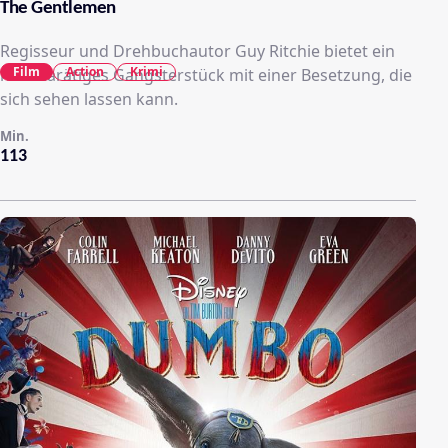
The Gentlemen
Regisseur und Drehbuchautor Guy Ritchie bietet ein
Film
Action
Krimi
hochkarätiges Gangsterstück mit einer Besetzung, die
sich sehen lassen kann.
Min.
113