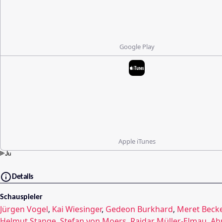
Google Play
Apple iTunes
Details
Schauspieler
Jürgen Vogel
,
Kai Wiesinger
,
Gedeon Burkhard
,
Meret Becke
Helmut Stange
,
Stefan von Moers
,
Raidar Müller-Elmau
,
Ah