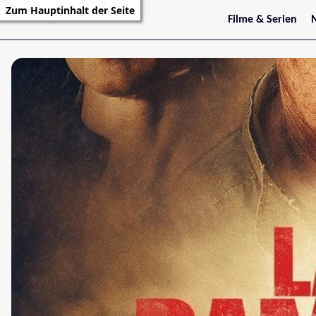
Zum Hauptinhalt der Seite
Filme & Serien
Trailer
S
Kritiken
S
Filmarchiv
Serienarchiv