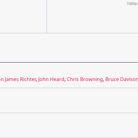
1080p
on James Richter
,
John Heard
,
Chris Browning
,
Bruce Daviso