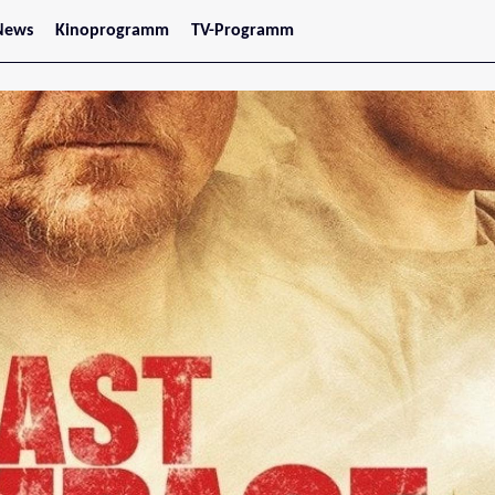
News
Kinoprogramm
TV-Programm
tars
Jetzt im Kino
treaming
Demnächst im Kino
Wien
Niederösterreich
Oberösterreich
Steiermark
Burgenland
Kärnten
Salzburg
Tirol
Vorarlberg