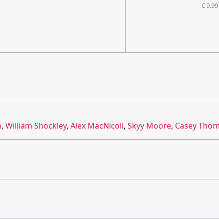
€ 9.99
n
,
William Shockley
,
Alex MacNicoll
,
Skyy Moore
,
Casey Tho