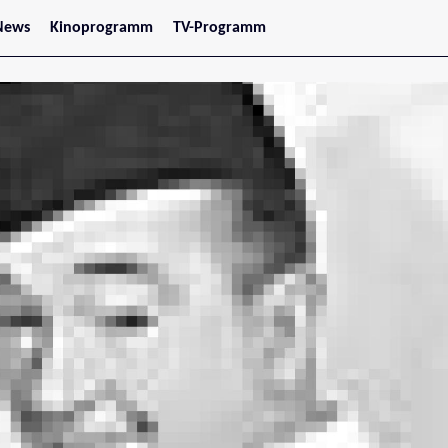
News
Kinoprogramm
TV-Programm
tars
Jetzt im Kino
treaming
Demnächst im Kino
Wien
Niederösterreich
Oberösterreich
Steiermark
Burgenland
Kärnten
Salzburg
Tirol
Vorarlberg