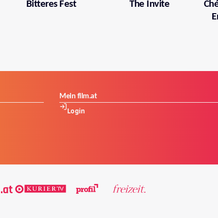
Bitteres Fest
The Invite
Ché
E
Mein film.at
Login