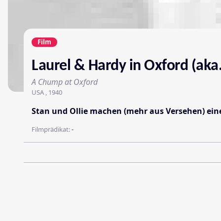
Film
Laurel & Hardy in Oxford (aka.
A Chump at Oxford
USA , 1940
Stan und Ollie machen (mehr aus Versehen) ein
Filmprädikat:
-