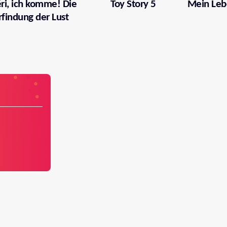
ri, ich komme! Die
Toy Story 5
Mein Leb
rfindung der Lust