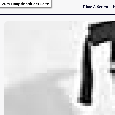
Zum Hauptinhalt der Seite
Filme & Serien
Trailer
S
Kritiken
S
Filmarchiv
Serienarchiv