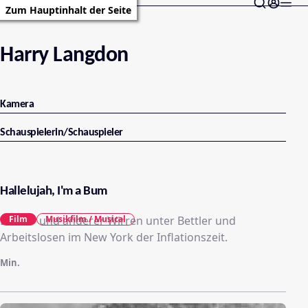
Zum Hauptinhalt der Seite
Harry Langdon
Kamera
Schauspielerin/Schauspieler
Hallelujah, I'm a Bum
Liebes- und anderer Wirren unter Bettler und
Film
Musikfilm / Musical
Arbeitslosen im New York der Inflationszeit.
Min.