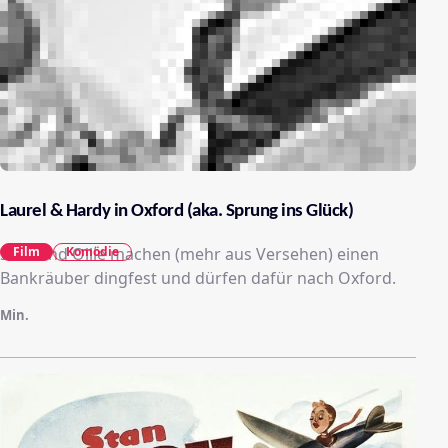
Laurel & Hardy in Oxford (aka. Sprung ins Glück)
Stan und Ollie machen (mehr aus Versehen) einen
Film
Komödie
Bankräuber dingfest und dürfen dafür nach Oxford.
Min.