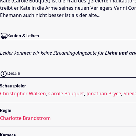
Kate (Carole Bouquet) ist die Frau des gefeierten Kultautor
treibt er Kate in die Arme seines neuen Verlegers Vanni Co
Ehemann auch nicht besser ist als der alte...
Kaufen & Leihen
Leider konnten wir keine Streaming-Angebote für
Liebe und an
Details
Schauspieler
Christopher Walken
,
Carole Bouquet
,
Jonathan Pryce
,
Shei
Regie
Charlotte Brandstrom
Kamera