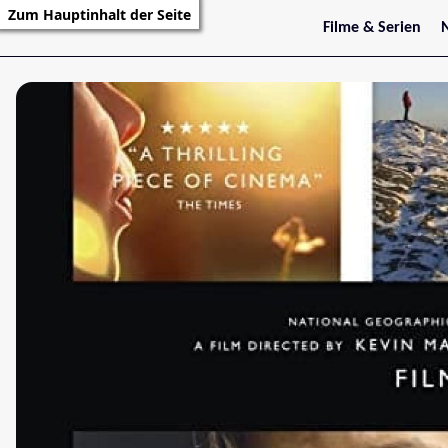
Zum Hauptinhalt der Seite
Filme & Serien
Trailer
S
Kritiken
S
Filmarchiv
Serienarchiv