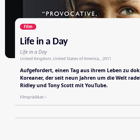
Film
Life in a Day
Life in a Day
United Kingdom, United States of America, , 2011
Aufgefordert, einen Tag aus ihrem Leben zu doku
Koreaner, der seit neun Jahren um die Welt radel
Ridley und Tony Scott mit YouTube.
Filmprädikat:
-