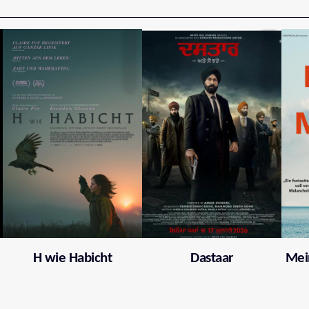
H wie Habicht
Dastaar
Mei