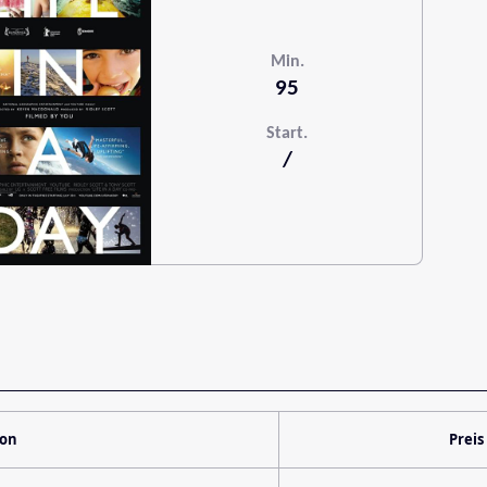
Min.
95
Start.
/
ion
Preis