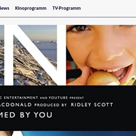
News
Kinoprogramm
TV-Programm
tars
Jetzt im Kino
treaming
Demnächst im Kino
Wien
Niederösterreich
Oberösterreich
Steiermark
Burgenland
Kärnten
Salzburg
Tirol
Vorarlberg