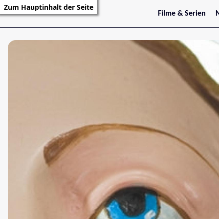
Zum Hauptinhalt der Seite
Filme & Serien
Trailer
S
Kritiken
S
Filmarchiv
Serienarchiv