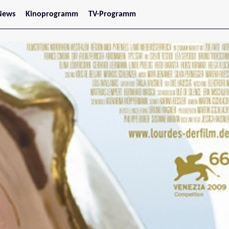
News
Kinoprogramm
TV-Programm
tars
Jetzt im Kino
treaming
Demnächst im Kino
Wien
Niederösterreich
Oberösterreich
Steiermark
Burgenland
Kärnten
Salzburg
Tirol
Vorarlberg