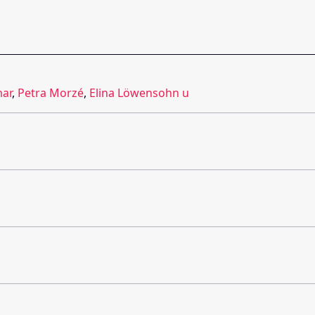
ar
,
Petra Morzé
,
Elina Löwensohn u